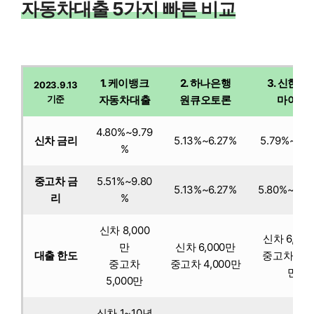
자동차대출 5가지 빠른 비교
1. 케이뱅크
2. 하나은행
3. 신한은
2023.9.13
기준
자동차대출
원큐오토론
마이카
4.80%~9.79
신차 금리
5.13%~6.27%
5.79%~6.3
%
중고차 금
5.51%~9.80
5.13%~6.27%
5.80%~6.4
리
%
신차 8,000
신차 6,00
만
신차 6,000만
대출 한도
중고차 4,0
중고차
중고차 4,000만
만
5,000만
신차 1~10년