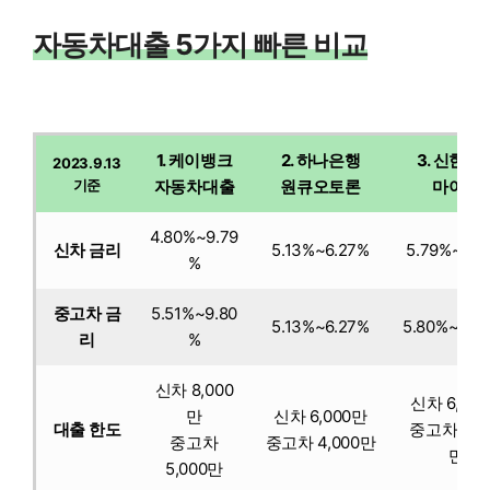
자동차대출 5가지 빠른 비교
1. 케이뱅크
2. 하나은행
3. 신한은
2023.9.13
기준
자동차대출
원큐오토론
마이카
4.80%~9.79
신차 금리
5.13%~6.27%
5.79%~6.3
%
중고차 금
5.51%~9.80
5.13%~6.27%
5.80%~6.4
리
%
신차 8,000
신차 6,00
만
신차 6,000만
대출 한도
중고차 4,0
중고차
중고차 4,000만
만
5,000만