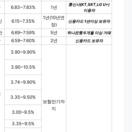
통신사(KT,SKT,LG U+)
만
6.83~7.83%
1년
이용자
1년(10년연
만
6.15~7.35%
신용카드 1년이상 보유자
장)
만
6.69~7.59%
5년
하나은행 6개월 이상 거래
만
6.59~7.60%
2년
신용카드 보유자
3.90~9.90%
3.90~10.5%
3.74~9.90%
금
3.35~9.50%
보험만기까
지
3.00~9.5%
3.35~9.5%