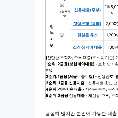
1억5,0
신용대출(주부)
농협캐피
만
탈
햇살론15 (특례)
2,000
정
부
햇살론 유스
1,200
지
원
소액 생계비 대출
100
[간단한 무직자, 주부 대출(무소득 기준) 
1순위. 2금융(보험계약대출) -
보험 만기환
향x
2순위. 1금융(서울보증보험) -
신용한도, 
3순위. 1금융 신용대출 -
신용대출 한도 포
4순위. 정부지원대출 -
저신용 주부, 무직자
5순위. 2금융 신용대출 -
저신용 주부, 무직
굉장히 많지만 본인이 가능한 대출