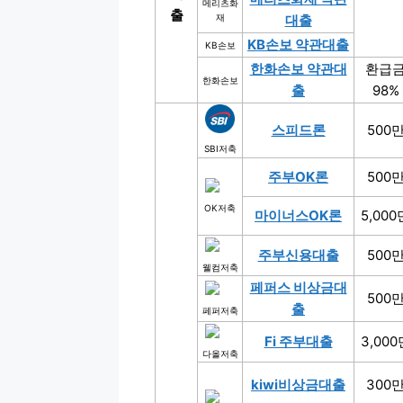
메리츠화
출
재
대출
KB손보 약관대출
KB손보
한화손보 약관대
환급
한화손보
출
98%
스피드론
500
SBI저축
주부OK론
500
OK저축
마이너스OK론
5,000
주부신용대출
500
웰컴저축
페퍼스 비상금대
500
출
페퍼저축
Fi 주부대출
3,000
다올저축
kiwi비상금대출
300