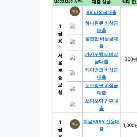
대출 상품
최대 한
(2023.12.10 기준)
KB 비상금대출
하나원큐 비상금
1
대출
금
쏠편한 비상금대
융
출
'
카카오뱅크 비상
서
300
금대출
울
케이뱅크 비상금
보
대출
증
보
토스뱅크 비상금
험
대출
쓰담쓰담 간편대
출
처음EASY 신용대
1
1,000
출
금
융