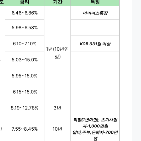
도
금리
기간
특징
6.46~6.86%
마이너스통장
5.98~6.58%
6.10~7.10%
KCB 631점 이상
1년(10년연
장)
5.03~15.0%
만
5.95~15.0%
6.15~15.0%
8.19~12.78%
3년
직장(1년미만), 초기사업
자-1,000만원
만
7.55~8.45%
10년
알바,주부,은퇴자-700만
원