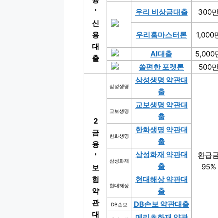
'
우리 비상금대출
300
신
용
우리홈마스터론
1,000
대
AI대출
5,000
출
쏠편한 포켓론
500
삼성생명 약관대
삼성생명
출
교보생명 약관대
교보생명
출
2
한화생명 약관대
금
한화생명
출
융
삼성화재 약관대
환급
'
삼성화재
출
95%
보
험
현대해상 약관대
현대해상
약
출
관
DB손보 약관대출
DB손보
대
메리츠화재 약관