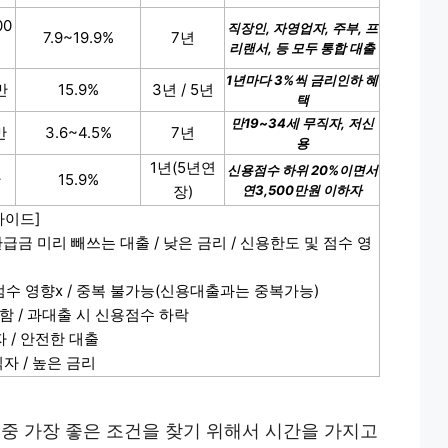
00
직장인, 자영업자, 주부, 프
7.9~19.9%
7년
리랜서, 등 모두 통합 대출
1년마다 3%씩 금리인하 혜
만
15.9%
3년 / 5년
택
만19~34세 무직자, 저신
만
3.6~4.5%
7년
용
1년(5년연
신용점수 하위 20%이면서
만
15.9%
장)
연3,500만원 이하자
가이드]
급금 미리 빼쓰는 대출 / 낮은 금리 / 신용한도 및 점수 영
점수 영향x / 중복 불가능(신용대출과는 중복가능)
함 / 과대출 시 신용점수 하락
 / 안전한 대출
자 / 높은 금리
 중 가장 좋은 조건을 찾기 위해서 시간을 가지고