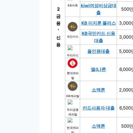
kiwi여성비상금대
KB저축
2
500
출
금
KB 이지론 플러스
3,000
융
'
KB국민카드 신용
3,000
신
국민카드
대출
용
올인원대출
5,000
우리카드
엘(L)론
6,000
롯데캐피
탈
소액론
2,000
KB캐피탈
카드사용자 대출
6,500
우리금융
캐피탈
소액론
500
한국캐피
탈