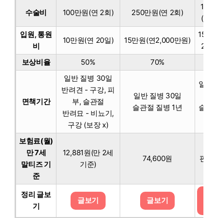
150
수술비
100만원(연 2회)
250만원(연 2회)
(연 2
입원, 통원
15만
10만원(연 20일)
15만원(연2,000만원)
비
20만
보상비율
50%
70%
70
일반 질병 30일
일반 
반려견 - 구강, 피
일반 질병 30일
30
면책기간
부, 슬관절
슬관절 질병 1년
슬관절
반려묘 - 비뇨기,
병 
구강 (보장 x)
보험료(월)
만 7세
12,881원(만 2세
74,600원
판매
말티즈 기
기준)
준
정리 글보
글보
글보기
글보기
기
기