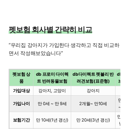
펫보험 회사별 간략히 비교
“우리집 강아지가 가입한다 생각하고 직접 비교하
면서 작성해보았습니다”
펫보험 상
db 프로미 다이렉
db다이렉트 펫블리 반
db 
품
트 반려동물보험
려견보험(표준형)
브펫
가입대상
강아지, 고양이
강아지
강아
만 3
가입나이
만 0세 ~ 만 9세
2개월~ 만10세
~ 만
만 20
보험기간
만 10세(1년 갱신)
만 20세(3년 갱신)
년 갱