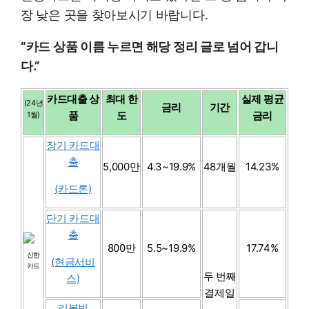
장 낮은 곳을 찾아보시기 바랍니다.
“카드 상품 이름 누르면 해당 정리 글로 넘어 갑니
다.”
카드대출 상
최대 한
실제 평균
(24년
금리
기간
품
도
금리
1월)
장기 카드대
출
5,000만
4.3~19.9%
48개월
14.23%
(카드론)
단기 카드대
출
800만
5.5~19.9%
17.74%
신한
(현금서비
카드
두 번째
스)
결제일
리볼빙