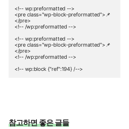
<!-- wp:preformatted -->

<pre class="wp-block-preformatted">📌
</pre>

<!-- /wp:preformatted -->

<!-- wp:preformatted -->

<pre class="wp-block-preformatted">📌
</pre>

<!-- /wp:preformatted -->

<!-- wp:block {"ref":194} /-->
참고하면 좋은 글들