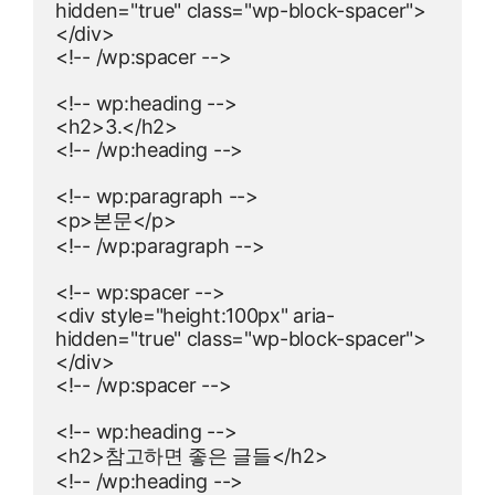
hidden="true" class="wp-block-spacer">
</div>

<!-- /wp:spacer -->

<!-- wp:heading -->

<h2>3.</h2>

<!-- /wp:heading -->

<!-- wp:paragraph -->

<p>본문</p>

<!-- /wp:paragraph -->

<!-- wp:spacer -->

<div style="height:100px" aria-
hidden="true" class="wp-block-spacer">
</div>

<!-- /wp:spacer -->

<!-- wp:heading -->

<h2>참고하면 좋은 글들</h2>

<!-- /wp:heading -->
