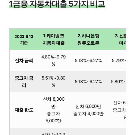
1금융 자동차대출 5가지 비교
1. 케이뱅크
2. 하나은행
3. 신한은
2023.9.13
기준
자동차대출
원큐오토론
마이카
4.80%~9.79
신차 금리
5.13%~6.27%
5.79%~6.3
%
중고차 금
5.51%~9.80
5.13%~6.27%
5.80%~6.4
리
%
신차 8,000
신차 6,00
만
신차 6,000만
대출 한도
중고차 4,0
중고차
중고차 4,000만
만
5,000만
신차 1~10년