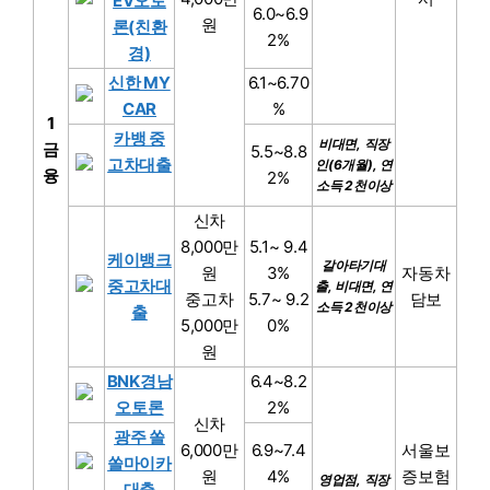
EV오토
6.0~6.9
원
론(친환
2%
경)
신한 MY
6.1~6.70
CAR
%
1
카뱅 중
비대면, 직장
금
5.5~8.8
고차대출
인(6개월), 연
융
2%
소득 2천이상
신차
8,000만
5.1~ 9.4
케이뱅크
갈아타기대
원
3%
자동차
중고차대
출, 비대면, 연
중고차
5.7~ 9.2
담보
소득 2천이상
출
5,000만
0%
원
BNK경남
6.4~8.2
오토론
2%
신차
광주 쏠
6,000만
6.9~7.4
서울보
쏠마이카
원
4%
증보험
영업점, 직장
대출