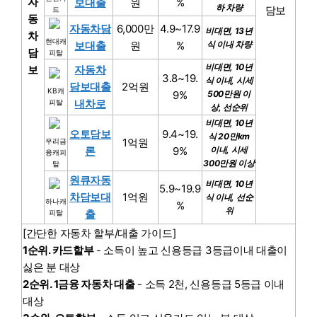
자
보대출
원
%
하 차량
담보
드
동
자동차담
6,000만
4.9~17.9
비대면, 13년
차
현대캐
보대출
원
%
식 이내 차량
담
피탈
비대면, 10년
보
자동차
3.8~19.
식 이내, 시세
담보대출
2억원
KB캐
9%
500만원 이
내차로
피탈
상, 선순위
비대면, 10년
오토담보
9.4~19.
식 20만km
1억원
우리금
론
9%
이내, 시세
융캐피
300만원 이상
탈
원큐자동
비대면, 10년
5.9~19.9
차담보대
1억원
식 이내, 선순
하나캐
%
위
출
피탈
[간단한 자동차 할부/대출 가이드]
1순위. 카드할부
- 소득이 높고 신용등급 3등급이내 대출이
싫은 분 대상
2순위. 1금융 자동차 대출
- 소득 2천, 신용등급 5등급 이내
대상