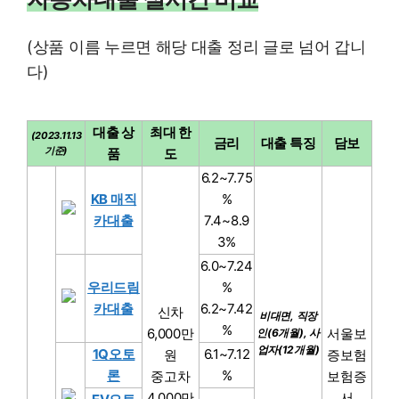
(상품 이름 누르면 해당 대출 정리 글로 넘어 갑니
다)
대출 상
최대 한
(2023.11.13
금리
대출 특징
담보
기준)
품
도
6.2~7.75
KB 매직
%
카대출
7.4~8.9
3%
6.0~7.24
우리드림
%
카대출
6.2~7.42
신차
비대면, 직장
%
6,000만
서울보
인(6개월), 사
업자(12개월)
1Q오토
6.1~7.12
원
증보험
론
%
중고차
보험증
4,000만
서