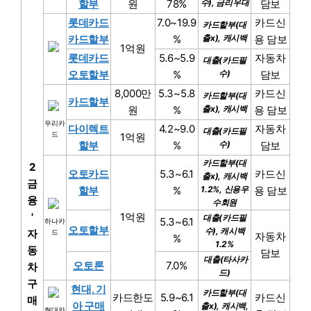
할부
원
78%
수), 금리우대
담보
롯데카드
7.0~19.9
카드신
카드할부(대
카드할부
%
출x), 캐시백
용 담보
1억원
롯데카드
5.6~5.9
자동차
대출(카드필
오토할부
%
수)
담보
8,000만
5.3~5.8
카드신
카드할부(대
카드할부
원
%
출x), 캐시백
용 담보
우리카
다이렉트
4.2~9.0
자동차
대출(카드필
드
1억원
할부
%
수)
담보
카드할부(대
2
오토카드
5.3~6.1
카드신
출x), 캐시백
금
할부
%
1.2%, 신용우
용 담보
융
수회원
'
1억원
대출(카드필
5.3~6.1
하나카
오토할부
수), 캐시백
자
드
자동차
%
1.2%
동
담보
대출(타사카
오토론
7.0%
차
드)
구
현대, 기
카드할부(대
카드한도
5.9~6.1
카드신
매
아 구매
출x), 캐시백,
현대카