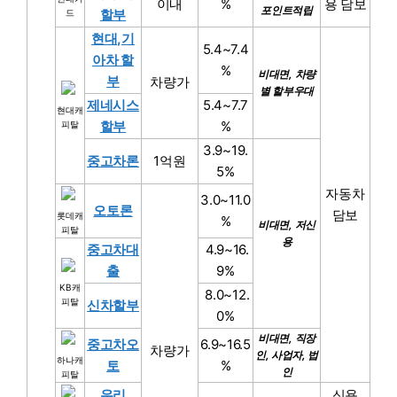
이내
%
용 담보
포인트적립
할부
드
현대,기
5.4~7.4
아차 할
%
비대면, 차량
부
차량가
별 할부우대
제네시스
5.4~7.7
현대캐
할부
%
피탈
3.9~19.
중고차론
1억원
5%
자동차
3.0~11.0
오토론
담보
롯데캐
%
비대면, 저신
피탈
용
중고차대
4.9~16.
출
9%
KB캐
8.0~12.
피탈
신차할부
0%
비대면, 직장
중고차오
6.9~16.5
차량가
인, 사업자, 법
하나캐
토
%
인
피탈
우리
신용