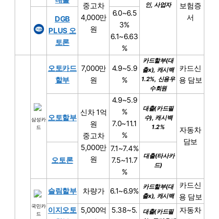
중고차
인, 사업자
보험증
6.0~6.5
4,000만
서
DGB
3%
원
PLUS 오
6.1~6.63
토론
%
카드할부(대
오토카드
7,000만
4.9~5.9
카드신
출x), 캐시백
할부
원
%
1.2%, 신용우
용 담보
수회원
4.9~5.9
대출(카드필
%
신차 1억
오토할부
수), 캐시백
삼성카
7.0~11.1
원
1.2%
드
자동차
%
중고차
담보
5,000만
7.1~7.4%
대출(타사카
원
오토론
7.5~11.7
드)
%
카드신
카드할부(대
슬림할부
차량가
6.1~6.9%
출x), 캐시백
용 담보
국민카
이지오토
5,000억
5.38~5.
자동차
대출(카드필
드