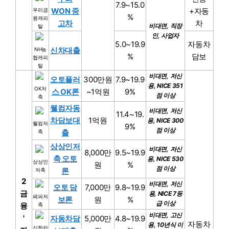
7.9~15.0
WON 중
+자동
우리금
%
융캐피
고차
차
비대면, 직장
탈
인, 사업자
5.0~19.9
자동차
신차대출
NH농
%
담보
협캐피
탈
비대면, 저신
오토플러
300만원
7.9~19.9
용, NICE 351
OK저
스 OK론
~1억원
9%
점 이상
축
웰컴자동
비대면, 저신
11.4~19.
차담보대
1억원
용, NICE 300
웰컴저
9%
점 이상
출
축
상상인저
비대면, 저신
8,000만
9.5~19.9
축 오토
용, NICE 530
상상인
원
%
점 이상
론
저축
2
비대면, 저신
오토 담
7,000만
9.8~19.9
금
용, NICE 7등
페퍼저
보론
원
%
급 이상
융
축
비대면, 고신
'
자동차담
5,000만
4.8~19.9
자동차
용, 10년식 이
신한카