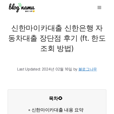
to
Menu
content
신한마이카대출 신한은행 자
동차대출 장단점 후기 (ft. 한도
조회 방법)
Last Updated:
2024년 02월 16일
by
블로그나무
목차🌻
신한마이카대출 내용 요약