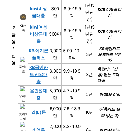
1년(5
kiwi비상
300
8.9~19.9
KCB 475점 이
년연
금대출
만
%
상
장)
KB저
kiwi여성
1년(5
2
8.9~19.9
축
KCB 475점 이
비상금대
500만
년연
금
%
상
출
장)
융
'
KB국민카드
KB 이지론
3,000
5.90~19.
3년
체크카드 보유
신
플러스
만
9%
자
용
KB국민카
국민카
국민카드(신
3,000
9.9~19.9
드
드 신용대
3년
용) 없는 고객
만
%
대상
출
올인원대
5,000
4.7~19.9
5년
만 25세 이상
우리카
출
만
%
드
6,000
7.6~18.9
신용카드 실
엘(L)론
10년
롯데캐
만
%
적 있는 자
피탈
2,000
3.8~19.9
소액론
8년
만 25세 이상