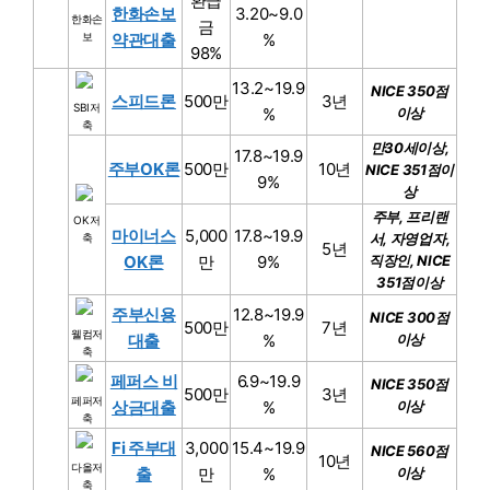
환급
한화손보
3.20~9.0
한화손
금
보
약관대출
%
98%
13.2~19.9
NICE 350점
스피드론
500만
3년
SBI저
%
이상
축
만30세이상,
17.8~19.9
주부OK론
500만
10년
NICE 351점이
9%
상
주부, 프리랜
OK저
마이너스
5,000
17.8~19.9
서, 자영업자,
축
5년
OK론
만
9%
직장인, NICE
351점이상
주부신용
12.8~19.9
NICE 300점
500만
7년
웰컴저
대출
%
이상
축
페퍼스 비
6.9~19.9
NICE 350점
500만
3년
페퍼저
상금대출
%
이상
축
Fi 주부대
3,000
15.4~19.9
NICE 560점
10년
다올저
출
만
%
이상
축