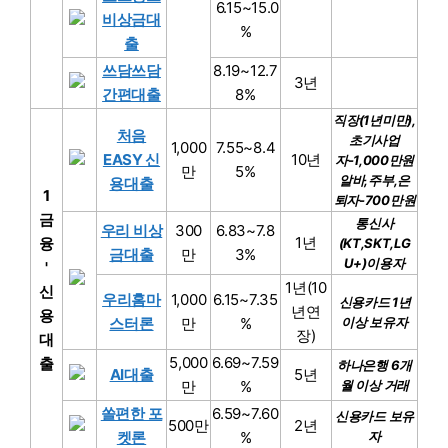
6.15~15.0
비상금대
%
출
쓰담쓰담
8.19~12.7
3년
간편대출
8%
직장(1년미만),
처음
초기사업
1,000
7.55~8.4
EASY 신
10년
자-1,000만원
만
5%
알바,주부,은
용대출
1
퇴자-700만원
금
통신사
우리 비상
300
6.83~7.8
1년
융
(KT,SKT,LG
금대출
만
3%
U+)이용자
'
1년(10
신
우리홈마
1,000
6.15~7.35
신용카드 1년
년연
용
스터론
만
%
이상 보유자
장)
대
5,000
6.69~7.59
출
하나은행 6개
AI대출
5년
만
%
월 이상 거래
쏠편한 포
6.59~7.60
신용카드 보유
500만
2년
켓론
%
자