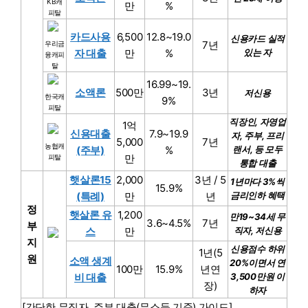
KB캐
만
%
피탈
카드사용
6,500
12.8~19.0
신용카드 실적
7년
우리금
자 대출
만
%
있는 자
융캐피
탈
16.99~19.
소액론
500만
3년
저신용
한국캐
9%
피탈
직장인, 자영업
1억
신용대출
7.9~19.9
자, 주부, 프리
5,000
7년
농협캐
(주부)
%
랜서, 등 모두
만
피탈
통합 대출
햇살론15
2,000
3년 / 5
1년마다 3%씩
15.9%
(특례)
만
년
금리인하 혜택
정
햇살론 유
1,200
만19~34세 무
3.6~4.5%
7년
부
스
만
직자, 저신용
지
신용점수 하위
1년(5
원
소액 생계
20%이면서 연
100만
15.9%
년연
비 대출
3,500만원 이
장)
하자
[간단한 무직자, 주부 대출(무소득 기준) 가이드]