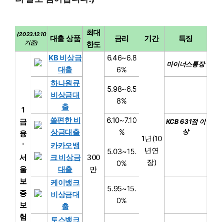
최대
(2023.12.10
대출 상품
금리
기간
특징
기준)
한도
KB 비상금
6.46~6.8
마이너스통장
대출
6%
하나원큐
5.98~6.5
비상금대
8%
출
1
쏠편한 비
6.10~7.10
금
KCB 631점 이
상금대출
%
상
융
1년(10
'
카카오뱅
년연
5.03~15.
서
크 비상금
300
장)
0%
울
대출
만
보
케이뱅크
5.95~15.
증
비상금대
0%
보
출
험
토스뱅크