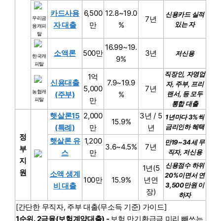
카드사용
6,500
12.8~19.0
신용카드 실적
7년
우리금
자 대출
만
%
있는 자
융캐피
탈
16.99~19.
소액론
500만
3년
저신용
한국캐
9%
피탈
직장인, 자영업
1억
신용대출
7.9~19.9
자, 주부, 프리
5,000
7년
농협캐
(주부)
%
랜서, 등 모두
만
피탈
통합 대출
햇살론15
2,000
3년 / 5
1년마다 3%씩
15.9%
(특례)
만
년
금리인하 혜택
정
햇살론 유
1,200
만19~34세 무
3.6~4.5%
7년
부
스
만
직자, 저신용
지
신용점수 하위
1년(5
원
소액 생계
20%이면서 연
100만
15.9%
년연
비 대출
3,500만원 이
장)
하자
[간단한 무직자, 주부 대출(무소득 기준) 가이드]
1순위. 2금융(보험계약대출) -
보험 만기환급금 미리 빼쓰는