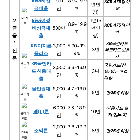
kiwi비상
300
8.9~19.9
KCB 475점 이
년연
금대출
만
%
상
장)
KB저
2
kiwi여성
1년(5
축
8.9~19.9
KCB 475점 이
금
비상금대
500만
년연
%
상
융
출
장)
'
KB국민카드
KB 이지론
3,000
5.90~19.
3년
체크카드 보유
신
플러스
만
9%
자
용
KB국민카
국민카
국민카드(신
3,000
9.9~19.9
드
드 신용대
3년
용) 없는 고객
만
%
대상
출
올인원대
5,000
4.7~19.9
5년
만 25세 이상
우리카
출
만
%
드
6,000
7.6~18.9
신용카드 실
엘(L)론
10년
롯데캐
만
%
적 있는 자
피탈
2,000
3.8~19.9
소액론
8년
만 25세 이상
KB캐
만
%
피탈