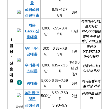
출
쓰담쓰담
8.19~12.7
3년
간편대출
8%
직장(1년미만),
처음
초기사업
1,000
7.55~8.4
EASY 신
10년
자-1,000만원
만
5%
알바,주부,은
용대출
1
퇴자-700만원
금
통신사
우리 비상
300
6.83~7.8
1년
융
(KT,SKT,LG
금대출
만
3%
U+)이용자
'
1년(10
신
우리홈마
1,000
6.15~7.35
신용카드 1년
년연
용
스터론
만
%
이상 보유자
장)
대
5,000
6.69~7.59
출
하나은행 6개
AI대출
5년
만
%
월 이상 거래
쏠편한 포
6.59~7.60
신용카드 보유
500만
2년
켓론
%
자
삼성생명
3.90~9.9
삼성생