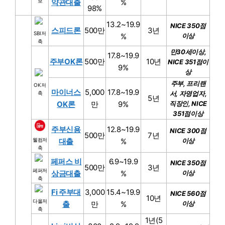
보
약관대출
%
98%
13.2~19.9
NICE 350점
스피드론
500만
3년
SBI저
%
이상
축
만30세이상,
17.8~19.9
주부OK론
500만
10년
NICE 351점이
9%
상
주부, 프리랜
OK저
마이너스
5,000
17.8~19.9
서, 자영업자,
축
5년
OK론
만
9%
직장인, NICE
351점이상
주부신용
12.8~19.9
NICE 300점
500만
7년
웰컴저
대출
%
이상
축
페퍼스 비
6.9~19.9
NICE 350점
500만
3년
페퍼저
상금대출
%
이상
축
Fi 주부대
3,000
15.4~19.9
NICE 560점
10년
다올저
출
만
%
이상
축
1년(5