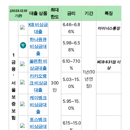
최대
(2023.12.10
대출 상품
금리
기간
특징
기준)
한도
KB 비상금
6.46~6.8
마이너스통장
대출
6%
하나원큐
5.98~6.5
비상금대
8%
출
1
쏠편한 비
6.10~7.10
금
KCB 631점 이
상금대출
%
상
융
1년(10
'
카카오뱅
년연
5.03~15.
서
크 비상금
300
장)
0%
울
대출
만
보
케이뱅크
5.95~15.
증
비상금대
0%
보
출
험
토스뱅크
6.15~15.0
비상금대
%