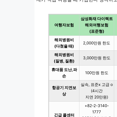
삼성화재 다이렉트
여행자보험
해외여행보험
(표준형)
해외병원비
2,000만원 한도
(다쳤을 때)
해외병원비
3,000만원 한도
(질병, 질환)
휴대품 도난,파
100만원 한도
손
실속, 표준x 고급 o
항공기 지연보
(4시간
상
지연 20만원)
+82-2-3140-
1777
긴급 콜센터