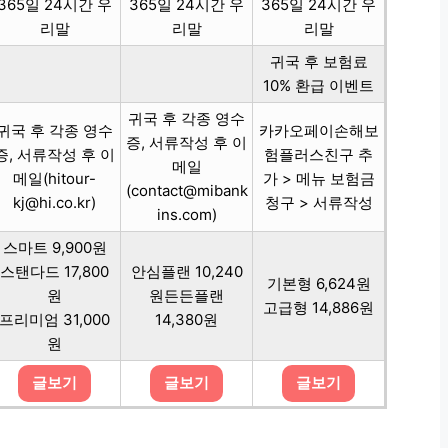
365일 24시간 우
365일 24시간 우
365일 24시간 우
리말
리말
리말
귀국 후 보험료
10% 환급 이벤트
귀국 후 각종 영수
귀국 후 각종 영수
카카오페이손해보
증, 서류작성 후 이
증, 서류작성 후 이
험플러스친구 추
메일
메일(hitour-
가 > 메뉴 보험금
(contact@mibank
kj@hi.co.kr)
청구 > 서류작성
ins.com)
스마트 9,900원
스탠다드 17,800
안심플랜 10,240
기본형 6,624원
원
원든든플랜
고급형 14,886원
프리미엄 31,000
14,380원
원
글보기
글보기
글보기