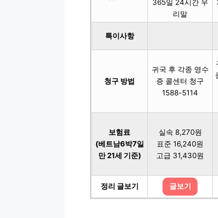
365일 24시간 우
리말
특이사항
귀국 후 각종 영수
청구 방법
증 콜센터 청구
1588-5114
보험료
실속 8,270원
(베트남6박7일
표준 16,240원
만 21세 기준)
고급 31,430원
정리 글보기
글보기